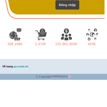
558,108K
2,474K
225,861,403K
453K
Về trang
go.ccom.vn
© Copyright